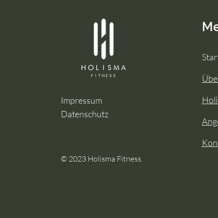
M
Star
Übe
Holi
Impressum
Datenschutz
Ang
Kon
© 2023 Holisma Fitness.