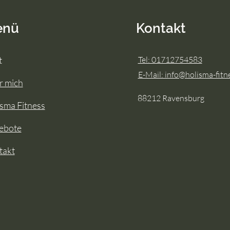
enü
Kontakt
t
Tel: 01712754583
E-Mail: info@holisma-fitn
r mich
88212 Ravensburg
sma Fitness
ebote
takt