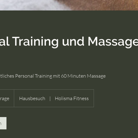
al Training und Massag
frage
Hausbesuch
|
Holisma Fitness
n