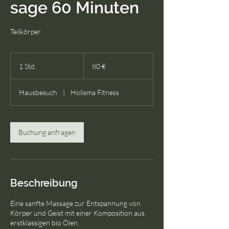
sage 60 Minuten
Teilkörper
80
Euro
1 Std.
1
80 €
S
t
Hausbesuch
|
Holisma Fitness
d
Buchung anfragen
Beschreibung
Eine sanfte Massage zur Entspannung von
Körper und Geist mit einer Komposition aus
erstklassigen bio Ölen.