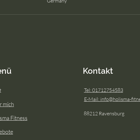
Germany
enü
Kontakt
t
Tel: 01712754583
E-Mail: info@holisma-fitn
r mich
88212 Ravensburg
sma Fitness
ebote